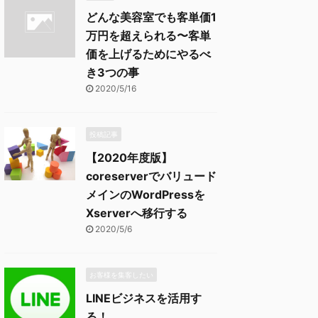
どんな美容室でも客単価1
万円を超えられる〜客単
価を上げるためにやるべ
き3つの事
2020/5/16
投稿記事
【2020年度版】
coreserverでバリュード
メインのWordPressを
Xserverへ移行する
2020/5/6
お客様を集客したい
LINEビジネスを活用す
る！