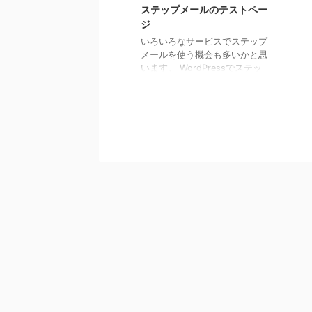
ステップメールのテストペー
ジ
いろいろなサービスでステップ
メールを使う機会も多いかと思
います。 WordPressでステッ
プメールを利用する場合は、他
社ステップメールを契約しても
良いのですが、機能として取り
込むことで手間を減らすことが
出来るうえにランニングコスト
もカットできます。 こんな方
におすすめ ステップメールを
利用したいと思っている
WordPressでホームページ、
またはblogを運営している
WordPressに組み込まれたス
テップメールをテストしてみる
今回は、Wordpressに組み込
んだステップメールをテスト出
来るよう ...