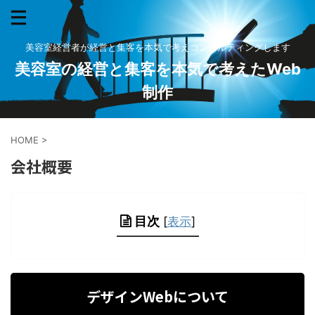
美容室経営者が経営と集客を本気で考えコンサルティングします
美容室の経営と集客を本気で考えたWeb
制作
HOME
>
会社概要
目次
[
表示
]
デザインWebについて