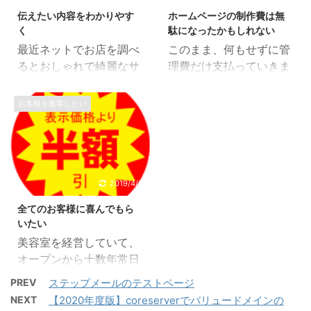
とても重要なツールとな
報をお届けできない」と
伝えたい内容をわかりやす
ホームページの制作費は無
ります。 また、ホームペ
検索エンジンが解釈し始
く
駄になったかもしれない
ージは皆さんとりあえず
めるからだと言われてい
最近ネットでお店を調べ
このまま、何もせずに管
作りますが、じつは【ホ
ます。 出来れば定期的に
るとおしゃれで綺麗なサ
理費だけ支払っていきま
ームページ】だけでは集
更新してもらいたい 私た
イトを沢山見かけます。
すか？ きれいなホームペ
客できません。 それは、
ちは、制作したサイトを
きっと制作費も高い大き
ージの完成費として40〜
お客様を集客したい
ホームページだけ作った
オーナー様に、ある程に
な所がやっているのかな
60万円かかるというのは
状態では見てもらうこと
更新作業をしてほしいと
ーと思いながら調べてい
よくある話しです。 あな
が出来ないからです。 ア
考えています。 ホームペ
ると、とても素敵なモデ
たのホームページはどの
ドレス入れればみれる
ージの更新というと難し
ルさんをちょうど良い配
くらいかかりましたか？
よ？名前で検索すれば見
そうに感じ敷居も高いで
置でデザインされた垢抜
上記より安く作れたので
2019/4/3
られるよ？？ と言われて
すが、簡単に言えば必要
けたサイトでも、 営業時
したら被害もすくなくす
しまいますが、そもそも
なお知らせは定期的に発
全てのお客様に喜んでもら
間 アクセス（住所・道
んで良かったです。 た
初めてのお客様は ...
信し、ブログなど ...
いたい
順・最寄り駅） メニュー
だ、プロの制作会社が打
美容室を経営していて、
料金 サービス内容 な
ち合わせから撮影、コメ
オープンから十数年常日
ど、本来これらが知りた
ントの監修などをおこな
頃思っていることです。
くて調べている」はずな
っているのでそれ以上費
PREV
ステップメールのテストページ
ご来店いただける方は、
のに、そのショップサイ
用がかかることも珍しく
NEXT
【2020年度版】coreserverでバリュードメインの
なるべくお断りせずにや