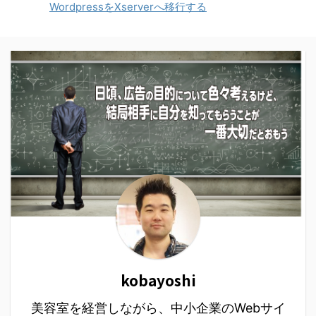
トにわかり（見つけ）や
はありません。 でも、ホ
WordpressをXserverへ移行する
ってあげたい。 最高の施
すく書いておらず、探す
ームページは作っただけ
術（メニュー）や薬液を
のに苦労することはあり
では集客できなので、制
充実させ、知識と技術と
ませんか？ 結局、そのサ
作費を回収できないこと
サービスで喜んでもらい
イトでは欲しい情報が探
が多いんです。 制作費は
たい。 と思っていまし
せず、別のサイトから情
回収できないのに毎月管
た。 でも、少し違うこと
報を探し出す事も多 ...
理費は支払っ ...
も感じてきた。 両親が開
業して40数年、私がリニ
ューアルオープンして10
数年がたちました。 日頃
どうしたら皆さんに喜ん
でもらえるか、だけを考
えてきた10数年ですが、
やはり消化できない矛盾
もありました。 価格の問
題 技術・接客・サービ
kobayoshi
ス・時間となるべく髪に
いい状態 ...
美容室を経営しながら、中小企業のWebサイ