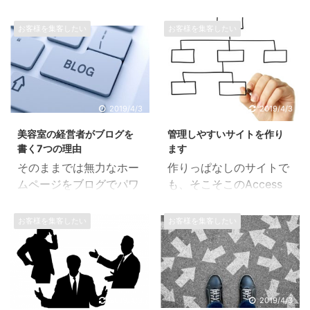
お客様を集客したい
お客様を集客したい
2019/4/3
2019/4/3
美容室の経営者がブログを
管理しやすいサイトを作り
書く7つの理由
ます
そのままでは無力なホー
作りっぱなしのサイトで
ムページをブログでパワ
も、そこそこのAccess
ーアップさせる！ ブログ
はありますが、更新され
はサロンの価値を伝える
ないサイトは次第に人の
お客様を集客したい
お客様を集客したい
にはとても優秀なツール
目に触れにくくなりま
です。 値上げの際も、し
す。 これは長い時間手を
っかりとした理由を説明
入（更新さ）れないサイ
したり、不可価値を伝え
トは、「情報が古いため
ブランディングしたりと
検索している方へ旬な情
2019/4/3
2019/4/3