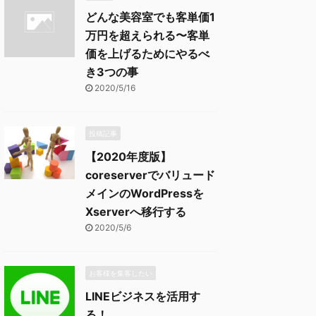
どんな美容室でも客単価1
万円を超えられる〜客単
価を上げるためにやるべ
き3つの事
2020/5/16
投稿記事
【2020年度版】
coreserverでバリュード
メインのWordPressを
Xserverへ移行する
2020/5/6
お客様を集客したい
LINEビジネスを活用す
る！