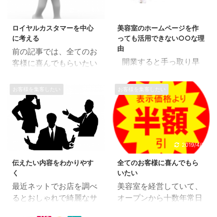
2019/4/3
2019/4/3
ロイヤルカスタマーを中心
美容室のホームページを作
に考える
っても活用できない○○な理
由
前の記事では、全てのお
開業すると手っ取り早
客様に喜んでもらいたい
く必要になる、ホームペ
オーナー心理が、実際は
ージ・リーフレット・サ
サービスを飽和させ満足
お客様を集客したい
お客様を集客したい
ロンカードですが、あな
感を感じてもらえないこ
たのお店は活用できてい
と。しっかりと『えこひ
ますか？ また、集客を望
いき』をすることで、同
んで作ったホームページ
じ負担で今まで以上にサ
は活かせていますか？？
ービスの格差をつけられ
2019/4/3
2019/4/3
という質問をすると、多
ることをかきました。 今
伝えたい内容をわかりやす
全てのお客様に喜んでもら
くの経営者が苦い顔をし
回はロイヤルカスターを
く
いたい
て首を横に振ります。 ま
中心に考えたサービスの
最近ネットでお店を調べ
美容室を経営していて、
れに効果を感じていて
組み立てについてです。
るとおしゃれで綺麗なサ
オープンから十数年常日
も、ホットペッパーや広
ロイヤルカスタマーっ
イトを沢山見かけます。
頃思っていることです。
告などの併用で効果を感
て？ ロイヤルカスタマー