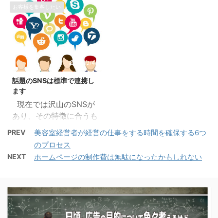
きっと制作費も高い大き
ご来店いただける方は、
じているケースが少なく
お客様を集客したい
＝優良顧客と言うことな
な所がやっているのかな
なるべくお断りせずにや
ありません。 ホームペー
んだと思うのですが、算
ーと思いながら調べてい
ってあげたい。 最高の施
ジが活かせない理由 ホ
出方法としては集計期間
ると、とても素敵なモデ
術（メニュー）や薬液を
ームページ制作会社に丸
（例えば1年とか）の総
ルさんをちょうど良い配
充実させ、知識と技術と
投げ ホームページを作っ
売上をだし、顧客ごとの
置でデザインされた垢抜
サービスで喜んでもらい
2019/4/3
てから見ていない パソコ
利用金額を多い順に並べ
けたサイトでも、 営業時
たい。 と思っていまし
ンが苦手 ブログが良いと
たとき、上位10％と次の
話題のSNSは標準で連携し
間 アクセス（住所・道
た。 でも、少し違うこと
聞くが、よ ...
20％の合計30％の ...
ます
順・最寄り駅） メニュー
も感じてきた。 両親が開
現在では沢山のSNSが
料金 サービス内容 な
業して40数年、私がリニ
あり、その特徴に合うも
ど、本来これらが知りた
ューアルオープンして10
のをみなさん上手く利用
くて調べている」はずな
数年がたちました。 日頃
PREV
美容室経営者が経営の仕事をする時間を確保する6つ
しています。 情気に入っ
のに、そのショップサイ
どうしたら皆さんに喜ん
のプロセス
たお店の更新情報や街の
トにわかり（見つけ）や
でもらえるか、だけを考
NEXT
ホームページの制作費は無駄になったかもしれない
おすすめ情報など、ホー
すく書いておらず、探す
えてきた10数年ですが、
ムページで探す前に誰か
のに苦労することはあり
やはり消化できない矛盾
が紹介している口コミ
ませんか？ 結局、そのサ
もありました。 価格の問
や、体験された方が書い
イトでは欲しい情報が探
題 技術・接客・サービ
ている感想をみてお店や
せず、別のサイトから情
ス・時間となるべく髪に