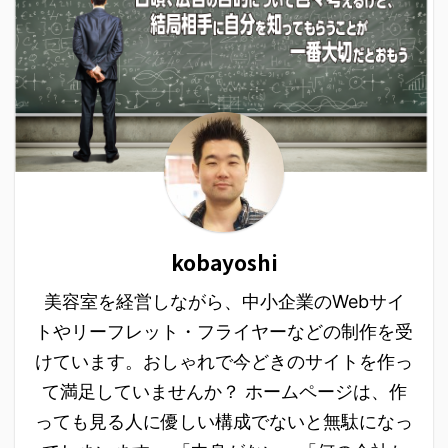
会社を選んでいます。
報を探し出す事も多 ...
いい状態 ...
SNSの種類 日本で多くの
方に使われているのは
Twitter Facebook が有
名ですが、最近では イン
スタグラム Google＋ も
利用者が多くいます。 そ
れぞれに特徴があり、そ
のそれぞれを上手く利用
しながら宣伝をしている
方や良いものを紹介して
kobayoshi
い ...
美容室を経営しながら、中小企業のWebサイ
トやリーフレット・フライヤーなどの制作を受
けています。おしゃれで今どきのサイトを作っ
て満足していませんか？ ホームページは、作
っても見る人に優しい構成でないと無駄になっ